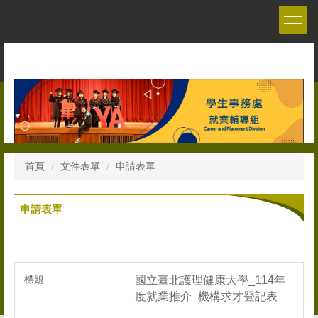
跳
到
主
要
內
容
區
首頁
文件表單
申請表單
申請表單
國立臺北護理健康大學_114年
度就業推介_機構求才登記表