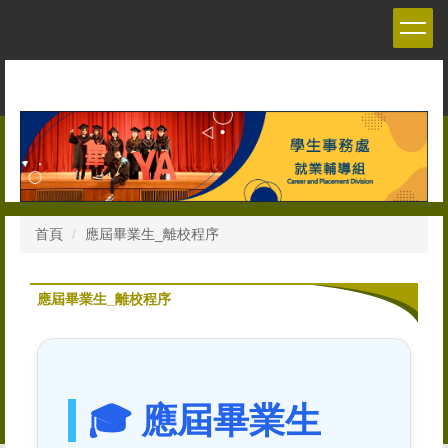
跳
到
主
要
內
容
區
首頁
應屆畢業生_離校程序
應屆畢業生_離校程序
🎓 應屆畢業生