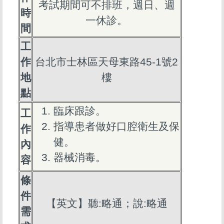
考試期間可不排班，週日、週
時
一休診。
間
工
作
台北市士林區天母東路45-1號2
地
樓
點
臨床跟診。
工
指導患者做好口腔衛生及保
作
健。
內
器械消毒。
容
條
件
【英文】聽:略通；說:略通
需