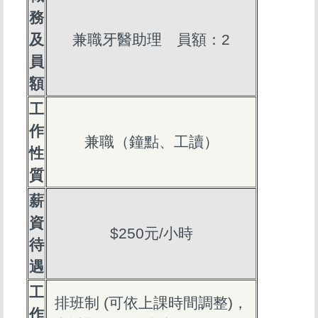
務
及
兼職牙醫助理 員額：2
員
額
工
作
兼職（鐘點、工讀）
性
質
薪
資
$250元/小時
待
遇
工
排班制 (可依上課時間調整)，
作