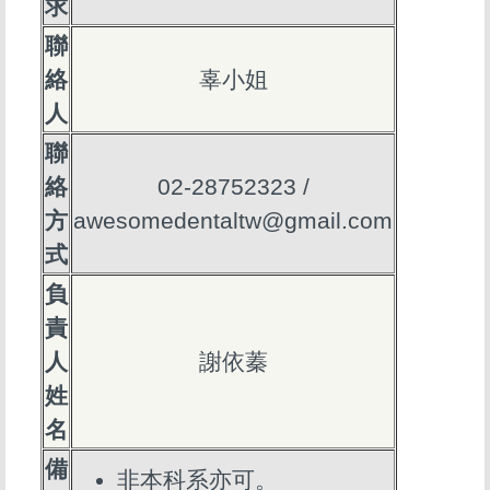
求
聯
絡
辜小姐
人
聯
絡
02-28752323 /
方
awesomedentaltw@gmail.com
式
負
責
人
謝依蓁
姓
名
備
非本科系亦可。