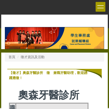
跳
到
主
要
內
容
區
首頁
徵才資訊及活動
【徵才】奧森牙醫診所 徵 兼職牙醫助理，歡迎踴
躍應徵！
奧森牙醫診所
職