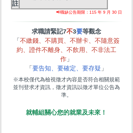
註
📢職缺公告期限：115 年 9 月 30 日
求職請緊記7
不
3
要
等觀念
「
不繳錢、不購買、不辦卡、不隨意簽
約、證件不離身、不飲用、不非法工
作
」
「
要告知、要確定、要存疑
」
※本校僅代為檢視徵才內容是否符合相關規範
並刊登求才資訊，徵才資訊以徵才單位公告為
準。
就輔組關心您的就業及未來！