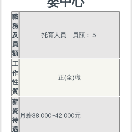
嬰中心
職
務
及
托育人員 員額：５
員
額
工
作
正(全)職
性
質
薪
資
月薪38,000~42,000元
待
遇