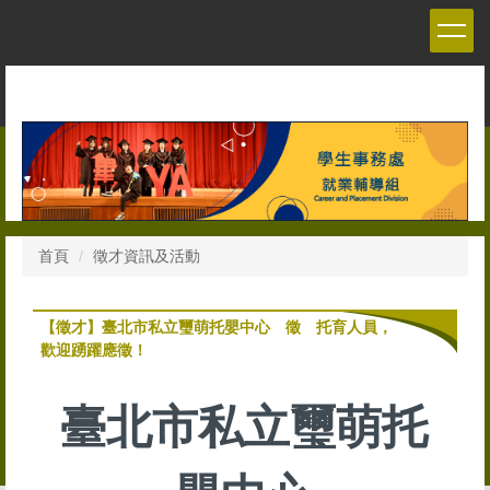
跳
到
主
要
內
容
區
首頁
徵才資訊及活動
【徵才】臺北市私立璽萌托嬰中心 徵 托育人員，
歡迎踴躍應徵！
臺北市私立璽萌托