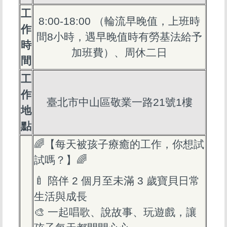
工
8:00-18:00 （輪流早晚值，上班時
作
間8小時，遇早晚值時有勞基法給予
時
加班費）、周休二日
間
工
作
臺北市中山區敬業一路21號1樓
地
點
🌈【每天被孩子療癒的工作，你想試
試嗎？】🌈
🍼 陪伴 2 個月至未滿 3 歲寶貝日常
生活與成長
🎨 一起唱歌、說故事、玩遊戲，讓