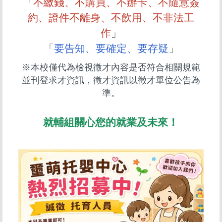
「
不繳錢、不購買、不辦卡、不隨意簽
約、證件不離身、不飲用、不非法工
作
」
「
要告知、要確定、要存疑
」
※本校僅代為檢視徵才內容是否符合相關規範
並刊登求才資訊，徵才資訊以徵才單位公告為
準。
就輔組關心您的就業及未來！