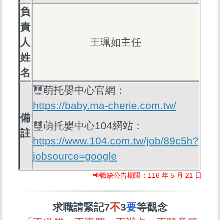
負
責
人
王珮如主任
姓
名
璽萌托嬰中心官網：
https://baby.ma-cherie.com.tw/
備
璽萌托嬰中心104網站：
註
https://www.104.com.tw/job/89c5h?
jobsource=google
📢職缺公告期限：116 年 5 月 21 日
求職請緊記7
不
3
要
等觀念