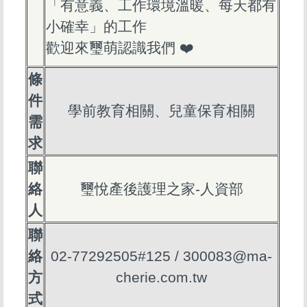
「有意義、工作環境溫暖、每天都有
小確幸」的工作
歡迎來璽萌認識我們 ❤️
條
件
學前教育相關、兒童保育相關
需
求
聯
絡
璽悅產後護理之家-人資部
人
聯
絡
02-77292505#125 / 300083@ma-
方
cherie.com.tw
式