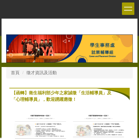
跳
到
主
要
內
容
區
首頁
徵才資訊及活動
【函轉】衛生福利部少年之家誠徵「生活輔導員」及
「心理輔導員」，歡迎踴躍應徵！